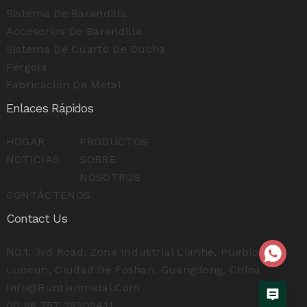
Sistema De Barandilla
Accesorios De Barandilla
Sistema De Cuarto De Ducha
Pérgola
Fabricación De Metal
Enlaces Rápidos
HOGAR
PRODUCTOS
NOTICIAS
SOBRE
NOSOTROS
CONTÁCTENOS
Contact Us
NO.1, 3rd Road, Zona Industrial Lianhe, Pueblo
Luocun, Ciudad De Foshan, Guangdong, China
Info@runtianmetal.com
00 86 757 28909411