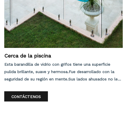
Cerca de la piscina
Esta barandilla de vidrio con grifos tiene una superficie
pulida brillante, suave y hermosa.Fue desarrollado con la
seguridad de su región en mente.Sus lados ahusados no le
dan pie.Puede montarse sobre cubierta o atornillarse al
pavimento.Sin pasadores que atraviesen el vidrio, sujeta el
CONTÁCTENOS
vidrio con una fuerza de sujeción ajustable.Si el vidrio se
daña accidentalmente, no es necesario quitar el poste.