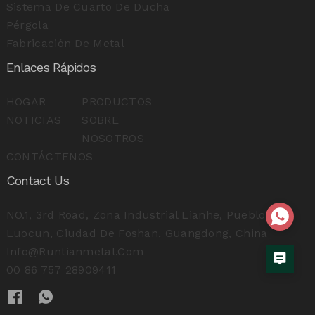
Sistema De Cuarto De Ducha
Pérgola
Fabricación De Metal
Enlaces Rápidos
HOGAR
PRODUCTOS
NOTICIAS
SOBRE
NOSOTROS
CONTÁCTENOS
Contact Us
NO.1, 3rd Road, Zona Industrial Lianhe, Pueblo
Luocun, Ciudad De Foshan, Guangdong, China
Info@runtianmetal.com
00 86 757 28909411